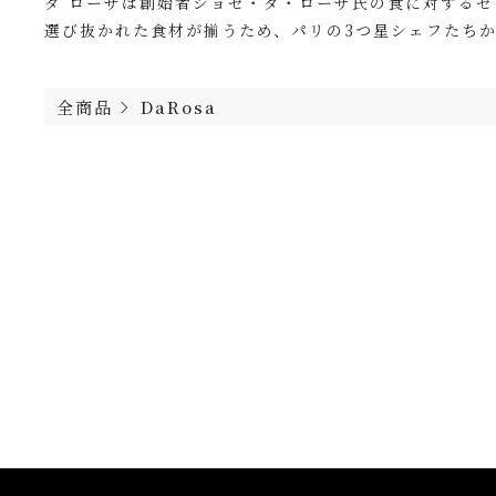
ダ ローザは創始者ジョゼ・ダ・ローザ氏の食に対する
選び抜かれた食材が揃うため、パリの3つ星シェフたち
全商品
DaRosa